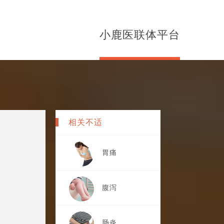
小鹿医联体平台
相关不适
胃痛
腹泻
肠炎