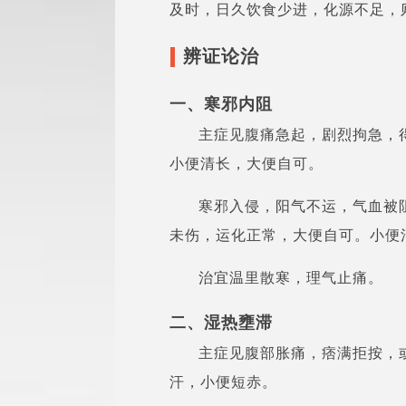
及时，日久饮食少进，化源不足，
辨证论治
一、寒邪内阻
主症见腹痛急起，剧烈拘急，
小便清长，大便自可。
寒邪入侵，阳气不运，气血被
未伤，运化正常，大便自可。小便
治宜温里散寒，理气止痛。
二、湿热壅滞
主症见腹部胀痛，痞满拒按，
汗，小便短赤。