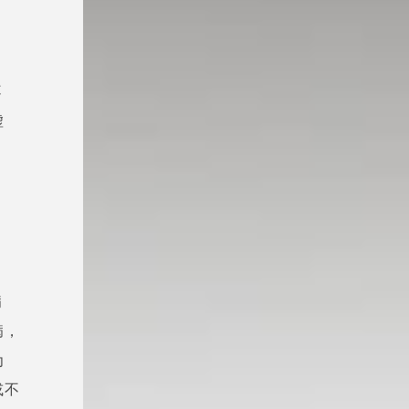
不
虚
病
病，
为
或不