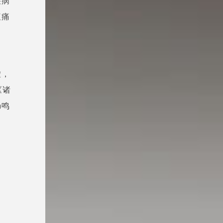
疾病
腹痛
虚，
《诸
肠鸣