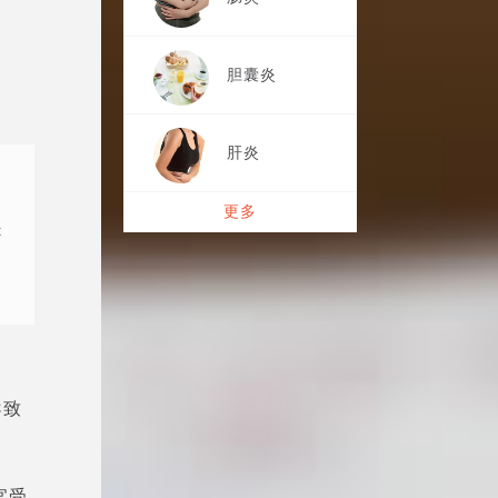
胆囊炎
肝炎
更多
失
导致
官受