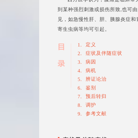
到某种强烈刺激或损伤所致,也可
见，如急慢性肝、胆、胰腺炎症和
寄生虫病等均可引起。
定义
1.
症状及伴随症状
2.
病因
3.
病机
4.
辨证论治
5.
鉴别
6.
预后转归
7.
调护
8.
参考文献
9.