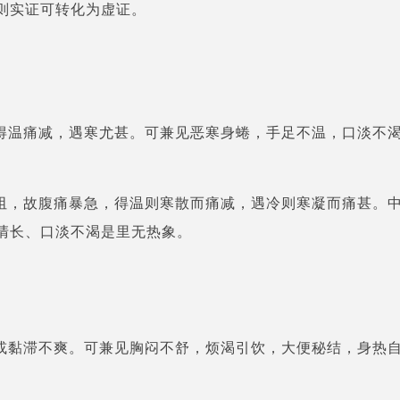
则实证可转化为虚证。
得温痛减，遇寒尤甚。可兼见恶寒身蜷，手足不温，口淡不
阻，故腹痛暴急，得温则寒散而痛减，遇冷则寒凝而痛甚。
清长、口淡不渴是里无热象。
或黏滞不爽。可兼见胸闷不舒，烦渴引饮，大便秘结，身热