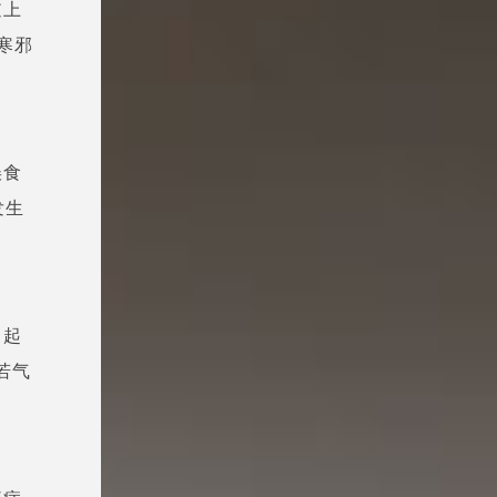
逆上
寒邪
误食
发生
引起
若气