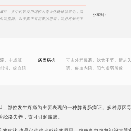
威性，文中内容及用词较为专业化确难以避免，阅
分享到：
向我提问。对于真正有需要的患者，我必将知无不
滞、中虚脏
病因病机
可由外邪侵袭、饮食不节、情志
郁滞、瘀血阻
调、瘀血内阻、阳气虚弱所致
以上部位发生疼痛为主要表现的一种脾胃肠病证。多种原因
腑经络失养，皆可引起腹痛。
见的症状,也是促使患者就诊的原因。腹痛多由腹内组织或器