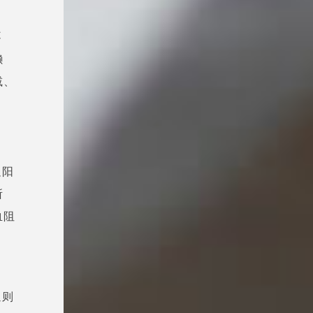
不
懒
减、
足阳
所
血阻
通则