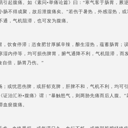
易引起腹痛。如《素问•举痛论篇》曰：“寒气客于肠胃，厥
小肠不得成聚，故后泄腹痛矣。”若伤于暑热，外感湿热，或
不通，气机阻滞，也可发为腹痛。
胃，饮食停滞；恣食肥甘厚腻辛辣，酿生湿热，蕴蓄肠胃；
寒湿内停等，均可损伤脾胃，腑气通降不利，气机阻滞，而
食自倍，肠胃乃伤。”
畅；或忧思伤脾，或肝郁克脾，肝脾不和，气机不利，均可
《证治汇补•腹痛》谓：“暴触怒气，则两胁先痛而后人腹。”
滞血瘀腹痛。