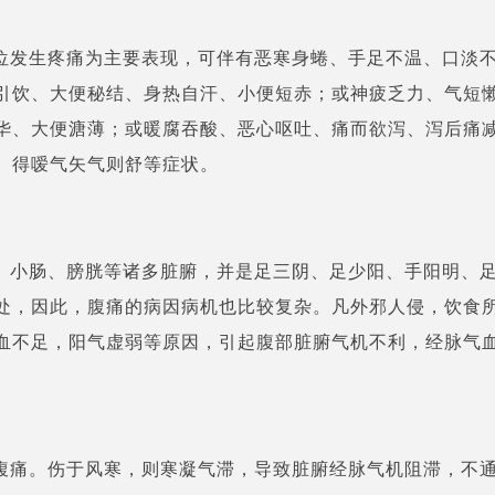
位发生疼痛为主要表现，可伴有恶寒身蜷、手足不温、口淡
引饮、大便秘结、身热自汗、小便短赤；或神疲乏力、气短
华、大便溏薄；或暖腐吞酸、恶心呕吐、痛而欲泻、泻后痛
、得嗳气矢气则舒等症状。
、小肠、膀胱等诸多脏腑，并是足三阴、足少阳、手阳明、
处，因此，腹痛的病因病机也比较复杂。凡外邪人侵，饮食
血不足，阳气虚弱等原因，引起腹部脏腑气机不利，经脉气
。
腹痛。伤于风寒，则寒凝气滞，导致脏腑经脉气机阻滞，不