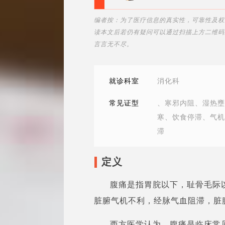
编者按：为了医疗信息的真实性，可靠性及权
读本文后若仍有疑问可以通过扫描上方二维码
言言无不尽。
就诊科室
消化科
常见证型
、寒邪内阻、湿热壅
寒、饮食停滞、气机
滞
定义
腹痛是指胃脘以下，耻骨毛际
脏腑气机不利，经脉气血阻滞，脏
西方医学认为，腹痛是临床常