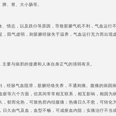
、脾、胃、大小肠等。
食、情志，以及跌仆等原因，导致脏腑气机不利，气血运行
足，阳气虚弱，则脏腑经脉失于温养，气血运行无力而出现
，主要与病邪的侵袭和人体自身正气的强弱有关。
利，经脉气血阻滞，脏腑经络失养，不通则痛。腹痛的病因
血瘀等六个方面，但其间常常相互联系，相互影响，相因为
久，郁而化热，可致热邪内结腹痛；热痛日久不愈，可转化
，日久由气及血，血型不畅，可成瘀血内阻；实痛治疗不当