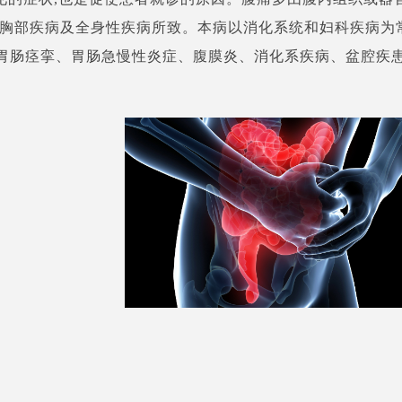
由胸部疾病及全身性疾病所致。本病以消化系统和妇科疾病为
胃肠痉挛、胃肠急慢性炎症、腹膜炎、消化系疾病、盆腔疾