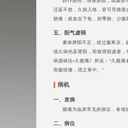
跌仆损伤，络脉瘀阻，或腹部
迁延不愈，久病入络，皆可导致瘀
胁痛；瘀血在下焦，则季胁、少腹
五、阳气虚弱
素体脾阳不足，或过服寒凉，
或久病伤及肾阳，而致肾阳虚衰，
病源候论•久腹痛》所说：“久腹
而腹绞痛，谓之寒中。”
病机
一、发病
腹痛为临床常见的病证，各地
二、病位