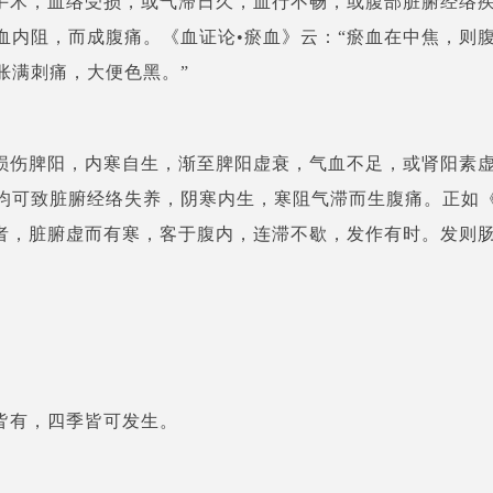
手术，血络受损，或气滞日久，血行不畅，或腹部脏腑经络
血内阻，而成腹痛。《血证论•瘀血》云：“瘀血在中焦，则
胀满刺痛，大便色黑。”
损伤脾阳，内寒自生，渐至脾阳虚衰，气血不足，或肾阳素
均可致脏腑经络失养，阴寒内生，寒阻气滞而生腹痛。正如
痛者，脏腑虚而有寒，客于腹内，连滞不歇，发作有时。发则
皆有，四季皆可发生。