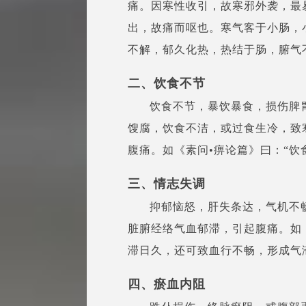
痛。因寒性收引，故寒邪外袭，最
出，故痛而呕也。寒气客于小肠，
不解，郁久化热，热结于肠，腑气
二、饮食不节
饮食不节，暴饮暴食，损伤脾
馊腐，饮食不洁，或过食生冷，致
腹痛。如《素问•痹论篇》曰：“饮
三、情志失调
抑郁恼怒，肝失条达，气机不
脏腑经络气血郁滞，引起腹痛。如
滞日久，还可致血行不畅，形成气
四、瘀血内阻