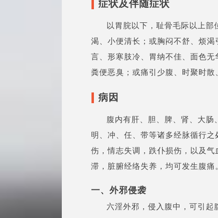
症状及伴随症状
以胃脘以下，耻骨毛际以上部
渴、小便清长；或胸闷不舒、烦渴
言、形寒肢冷、胃纳不佳、面色无
粪便恶臭；或痛引少腹、时聚时散
病因
腹内有肝、胆、脾、肾、大肠
明、冲、任、带等诸多经脉循行之
伤，情志失调，跌仆损伤，以及气
滞，脏腑经络失养，均可发生腹痛
一、外邪侵袭
六淫外邪，侵入腹中，可引起