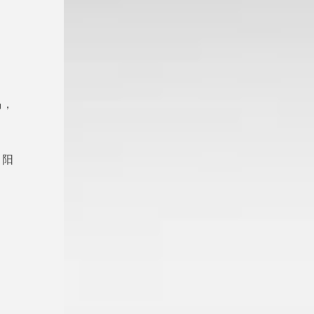
渴，
中阳
自